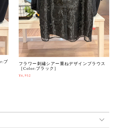
r:ブ
フラワー刺繡シアー重ねデザインブラウス
［Color:ブラック］
¥6,952