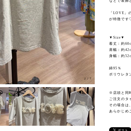
などで装飾
「LOVE
が特徴です
▼Size▼
着丈：約60
肩幅：約42
身幅：約52
綿95％
ポリウレタ
2
/
7
※店頭と同
ご注文のタ
その場合は
あらかじめ