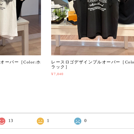
ーバー［Color:ホ
レースロゴデザインプルオーバー［Colo
ラック］
¥7,040
13
1
0