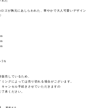
された
」のロゴが胸元にあしらわれた、華やかで大人可愛いデザイン
♡
cm
cm
cm
ン5％
時販売しているため、
イミングによっては売り切れる場合がございます。
、キャンセル手続きさせていただきますの
ご了承ください。
通報する