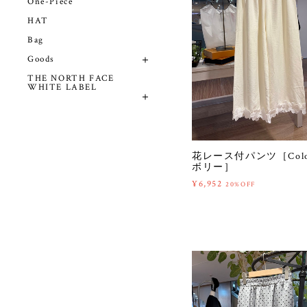
One-Piece
HAT
Bag
Goods
THE NORTH FACE
WHITE LABEL
花レース付パンツ［Colo
ボリー］
¥6,952
20%OFF