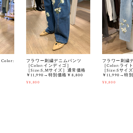
lor:
フラワー刺繍デニムパンツ
フラワー刺繍
［Color:インディゴ］
［Color:ラ
［Size:S,Mサイズ］通常価格
［Size:Sサ
￥11,990→特別価格￥8,800
￥11,990→特
¥8,800
¥8,800