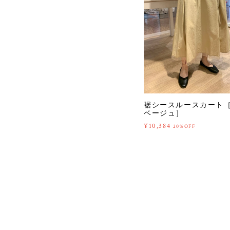
裾シースルースカート［Co
ベージュ］
¥10,384
20%OFF