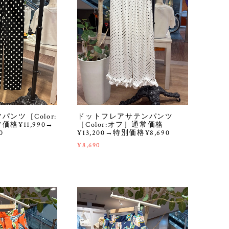
ンツ［Color:
ドットフレアサテンパンツ
格¥11,990→
［Color:オフ］通常価格
0
¥13,200→特別価格¥8,690
¥8,690