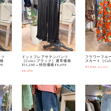
ンツ
ドットフレアサテンパンツ
フラワーフル
価格
［Color:ブラック］通常価格
スカート［Col
90
¥13,200→特別価格¥8,690
¥9,086
30%OFF
¥8,690