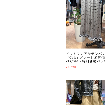
ドットフレアサテンパ
［Color:グレー］通常
¥13,200→特別価格¥8,6
¥8,690