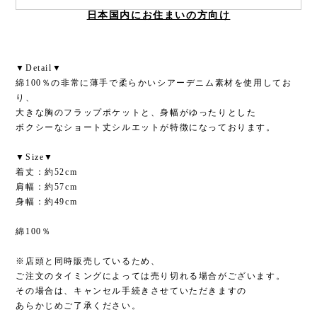
日本国内にお住まいの方向け
▼Detail▼
綿100％の非常に薄手で柔らかいシアーデニム素材を使用してお
り、
大きな胸のフラップポケットと、身幅がゆったりとした
ボクシーなショート丈シルエットが特徴になっております。
▼Size▼
着丈：約52cm
肩幅：約57cm
身幅：約49cm
綿100％
※店頭と同時販売しているため、
ご注文のタイミングによっては売り切れる場合がございます。
その場合は、キャンセル手続きさせていただきますの
あらかじめご了承ください。