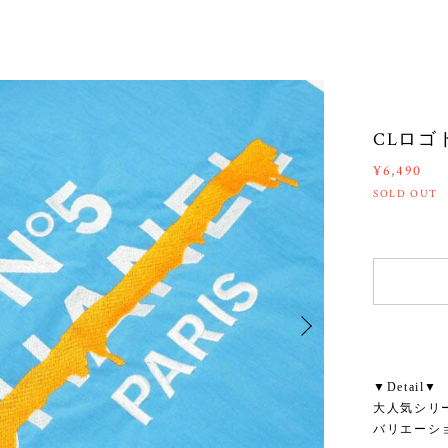
CLロゴト
¥6,490
SOLD OUT
▼Detail▼
大人気シリ
バリエーシ