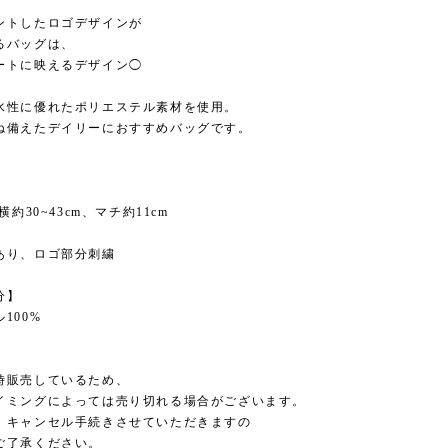
ントしたロゴデザインが
るバッグは、
ートに映えるデザイン◯
水性に優れたポリエステル素材を使用。
ね備えたデイリーにおすすめバッグです。
横約30~43cm、マチ約11cm
あり、ロゴ部分刺繍
分】
100%
時販売しているため、
イミングによっては売り切れる場合がございます。
、キャンセル手続きさせていただきますの
ご了承ください。