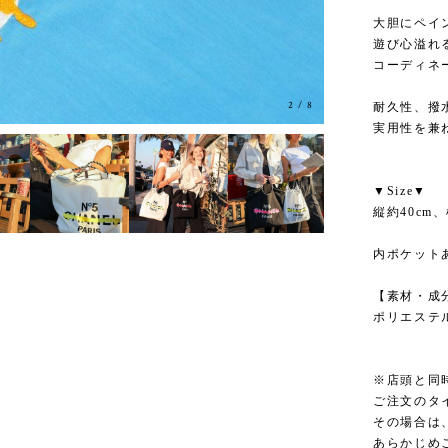
大胆にペイ
遊び心溢れ
コーディネ
2
/
8
耐久性、撥
実用性を兼
▼Size▼
縦約40cm、
内ポケット
【素材・成
ポリエステル
※店頭と同
ご注文のタ
その場合は
あらかじめ