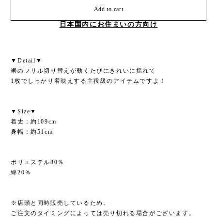
Add to cart
日本国内にお住まいの方向け
▼Detail▼
裾のフリル切り替えが動くたびにきれいに揺れて
1枚でしっかり着映えする主役級のアイテムですよ！
▼Size▼
着丈：約109cm
身幅：約51cm
ポリエステル80％
綿20％
※店頭と同時販売しているため、
ご注文のタイミングによっては売り切れる場合がございます。