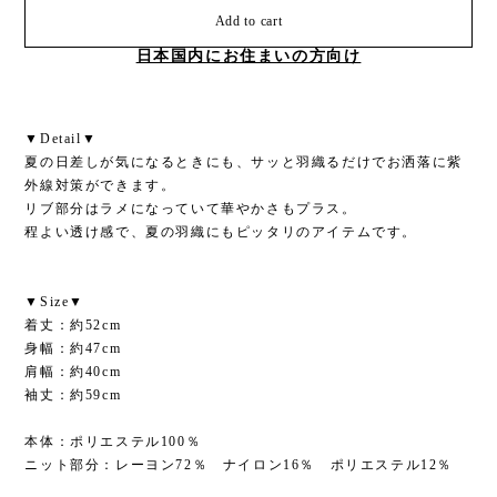
Add to cart
日本国内にお住まいの方向け
▼Detail▼
夏の日差しが気になるときにも、サッと羽織るだけでお洒落に紫
外線対策ができます。
リブ部分はラメになっていて華やかさもプラス。
程よい透け感で、夏の羽織にもピッタリのアイテムです。
▼Size▼
着丈：約52cm
身幅：約47cm
肩幅：約40cm
袖丈：約59cm
本体：ポリエステル100％
ニット部分：レーヨン72％ ナイロン16％ ポリエステル12％