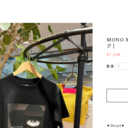
MONO 
ク］
¥7,590
数量
▼Detail▼