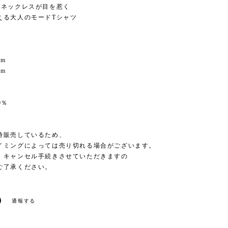
体ネックレスが目を惹く
える大人のモードTシャツ
cm
cm
0％
時販売しているため、
イミングによっては売り切れる場合がございます。
、キャンセル手続きさせていただきますの
ご了承ください。
通報する