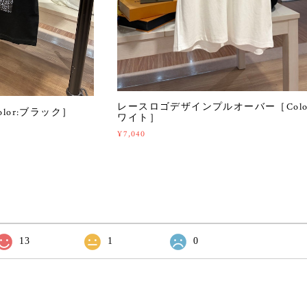
レースロゴデザインプルオーバー［Colo
Color:ブラック］
ワイト］
¥7,040
13
1
0