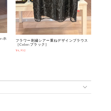
r:ホ
フラワー刺繡シアー重ねデザインブラウス
［Color:ブラック］
¥6,952