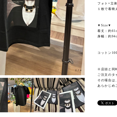
フォト×立
１枚で着映
▼Size▼
着丈：約61
身幅：約94
コットン10
※店頭と同
3
/
6
ご注文のタ
その場合は
あらかじめ