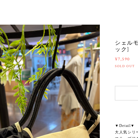
シェルモ
ック]
¥7,590
SOLD OUT
▼Detail▼
大人気シリ