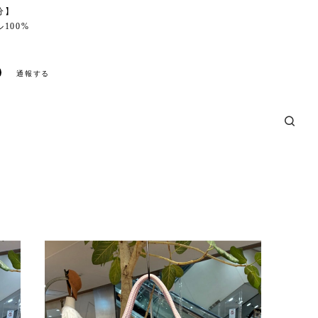
分】
100%
通報する