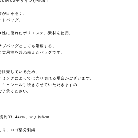
きのNEWデザインが登場！
繍が目を惹く、
ートバッグ。
水性に優れたポリエステル素材を使用。
サブバッグとしても活躍する、
と実用性を兼ね備えたバッグです。
時販売しているため、
イミングによっては売り切れる場合がございます。
、キャンセル手続きさせていただきますの
ご了承ください。
横約33~44cm、マチ約8cm
あり、ロゴ部分刺繍