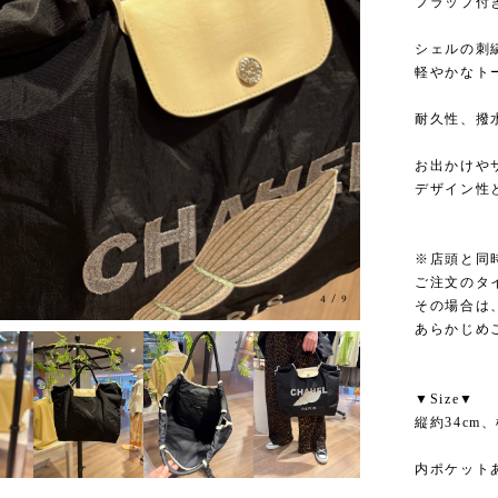
フラップ付
シェルの刺
軽やかなト
耐久性、撥
お出かけや
デザイン性
※店頭と同
ご注文のタ
5
/
9
その場合は
あらかじめ
▼Size▼
縦約34cm、
内ポケット