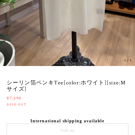
4
/
8
シーリン箔ペンキTee[color:ホワイト][size:M
サイズ]
¥7,590
SOLD OUT
International shipping available
Sold out