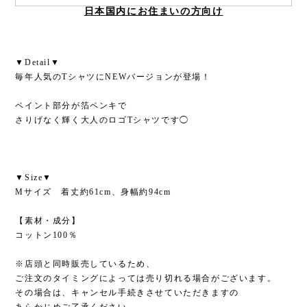
日本国内にお住まいの方向け
▼Detail▼
毎年人気のTシャツにNEWバージョンが登場！
ペイント部分が箔ペンキで
さりげなく輝く大人のロゴTシャツです◯
▼Size▼
Mサイズ 着丈約61cm、身幅約94cm
【素材・成分】
コットン100％
※店頭と同時販売しているため、
ご注文のタイミングによっては売り切れる場合がございます。
その場合は、キャンセル手続きさせていただきますの