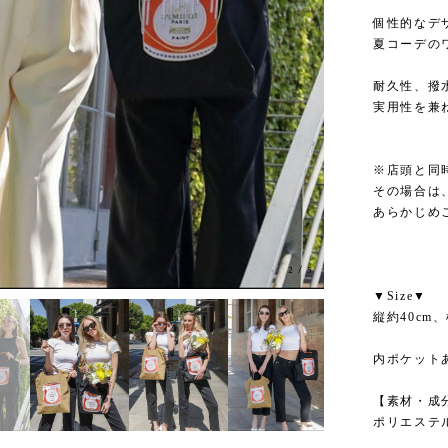
個性的なデ
夏コーデの
耐久性、撥
実用性を兼
※店頭と同
その場合は
あらかじめ
3
/
5
▼Size▼
縦約40cm、
内ポケット
【素材・成
ポリエステル