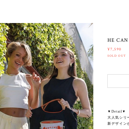
HE CA
¥7,590
SOLD OUT
▼Detail▼
大人気シリ
新デザイン